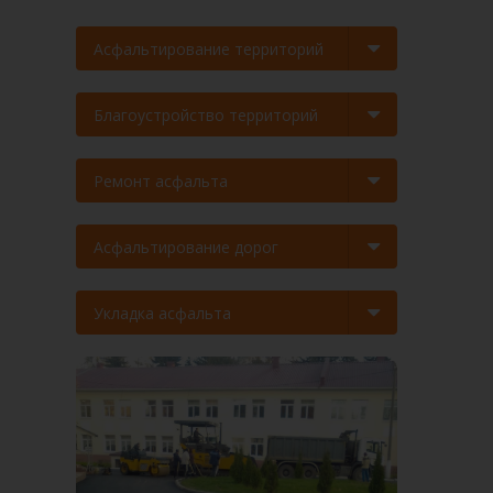
Асфальтирование территорий
Благоустройство территорий
Ремонт асфальта
Асфальтирование дорог
Укладка асфальта