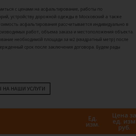
миться с ценами на
асфальтирование, работы по
орий, устройству дорожной одежды
в
Московский а также
тоимость асфальтирования рассчитывается индивидуально в
роизводимых работ, объема заказа и местоположения объекта.
ование необходимой площади за м2
(квадратный метр) после
вержденный срок после заключения договора. Будем рады
 НА НАШИ УСЛУГИ
Цена з
Ед.
ед. изм
изм.
руб.