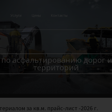
и
Услуги
Цены
Контакты
 по асфальтированию дорог и
территорий
риалом за кв.м. прайс-лист -2026 г.