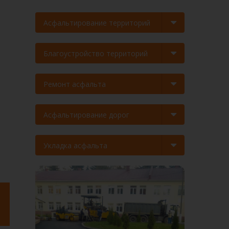
Асфальтирование территорий
Благоустройство территорий
Ремонт асфальта
Асфальтирование дорог
Укладка асфальта
а