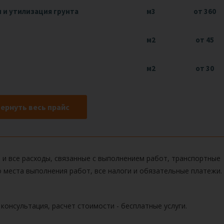
н и утилизация грунта
м3
от 360
м2
от 45
м2
от 30
ернуть весь прайс
 и все расходы, связанные с выполнением работ, транспортные
 места выполнения работ, все налоги и обязательные платежи.
 консультация, расчет стоимости -
бесплатные услуги.