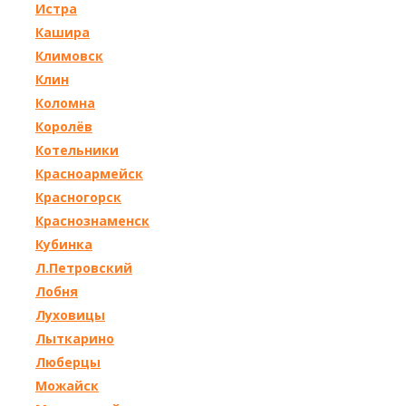
Истра
Кашира
Климовск
Клин
Коломна
Королёв
Котельники
Красноармейск
Красногорск
Краснознаменск
Кубинка
Л.Петровский
Лобня
Луховицы
Лыткарино
Люберцы
Можайск