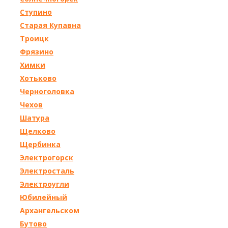
Ступино
Старая Купавна
Троицк
Фрязино
Химки
Хотьково
Черноголовка
Чехов
Шатура
Щелково
Щербинка
Электрогорск
Электросталь
Электроугли
Юбилейный
Архангельском
Бутово