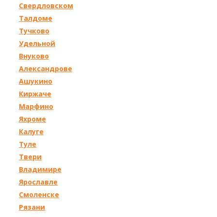
Свердловском
Талдоме
Тучково
Удельной
Внуково
Александрове
Ашукино
Киржаче
Марфино
Яхроме
Калуге
Туле
Твери
Владимире
Ярославле
Смоленске
Рязани