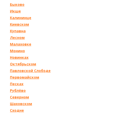
Быково
Икше
Калининце
Киевском
Купавна
Лесном
Малаховке
Монино
Новинках
Октябрьском
Павловской Слободе
Первомайском
Песках
Рублёво
Северном
Шаховском
Сходне